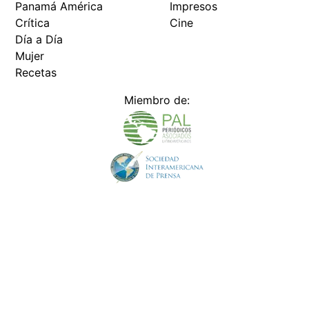
Panamá América
Impresos
Crítica
Cine
Día a Día
Mujer
Recetas
Miembro de:
Todos los derechos reservados Editora Panamá América S.A. -
Ciudad de Panamá - Panamá 2026.
Prohibida su reproducción total o parcial, sin autorización escrita
de su titular
×
Utilizamos cookies propias y de terceros para mejorar
nuestros servicios y mostrarles publicidad relacionada
con sus preferencias mediante el análisis de sus hábitos