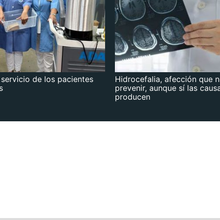
 servicio de los pacientes
Hidrocefalia, afección que 
s
prevenir, aunque sí las caus
producen