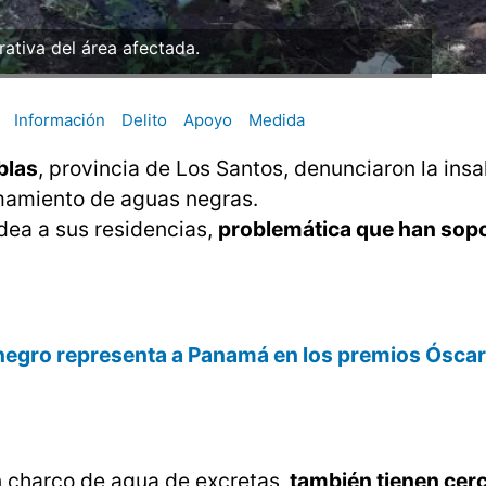
trativa del área afectada.
Información
Delito
Apoyo
Medida
blas
, provincia de Los Santos, denunciaron la ins
amamiento de aguas negras.
dea a sus residencias,
problemática que han sop
egro representa a Panamá en los premios Ósca
 charco de agua de excretas,
también tienen cer