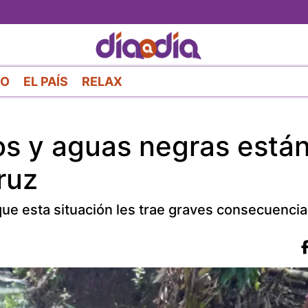
Pasar
al
contenido
principal
RO
EL PAÍS
RELAX
s y aguas negras están
ruz
que esta situación les trae graves consecuenci