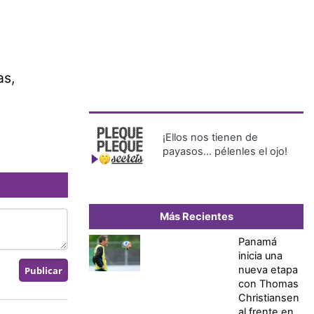
as,
¡Ellos nos tienen de
payasos… pélenles el ojo!
Más Recientes
Panamá
inicia una
nueva etapa
con Thomas
Christiansen
al frente en