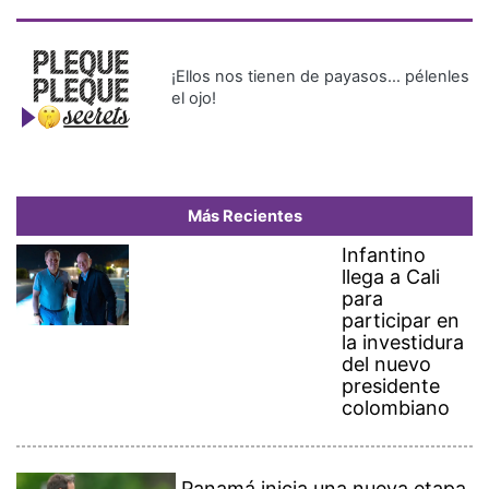
¡Ellos nos tienen de payasos… pélenles
el ojo!
Más Recientes
Infantino
llega a Cali
para
participar en
la investidura
del nuevo
presidente
colombiano
Panamá inicia una nueva etapa