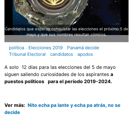
Candidatos que esperan conquistar las elecciones el próximo 5 de
mayo y que sus nombres resultan cómicos.
política
Elecciones 2019
Panamá decide
Tribunal Electoral
candidatos
apodos
A solo 12 días para las elecciones del 5 de mayo
siguen saliendo curiosidades de los aspirantes
a
puestos políticos para el período 2019-2024.
Ver más:
Nito echa pa lante y echa pa atrás, no se
decide