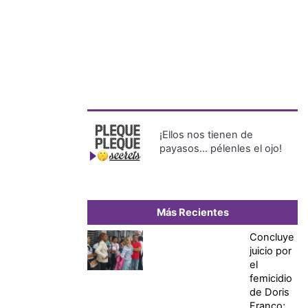
¡Ellos nos tienen de
payasos… pélenles el ojo!
Más Recientes
Concluye
juicio por
el
femicidio
de Doris
Franco;