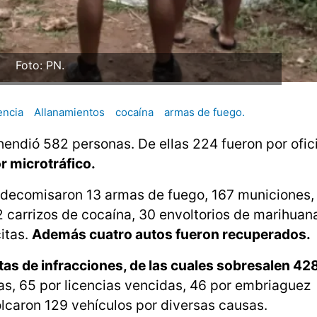
Foto: PN.
encia
Allanamientos
cocaína
armas de fuego.
ehendió 582 personas. De ellas 224 fueron por ofic
r microtráfico.
se decomisaron 13 armas de fuego, 167 municiones,
2 carrizos de cocaína, 30 envoltorios de marihuan
citas.
Además cuatro autos fueron recuperados.
tas de infracciones, de las cuales sobresalen 42
s, 65 por licencias vencidas, 46 por embriaguez
olcaron 129 vehículos por diversas causas.