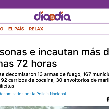
Pasar
al
contenido
principal
RO
EL PAÍS
RELAX
sonas e incautan más d
imas 72 horas
, se decomisaron 13 armas de fuego, 167 munici
 92 carrizos de cocaína, 30 envoltorios de mar
lícitas.
decomisados por la Policía Nacional