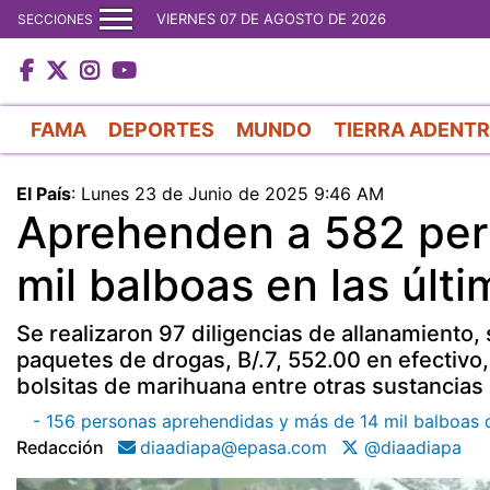
VIERNES 07 DE AGOSTO DE 2026
SECCIONES
FAMA
DEPORTES
MUNDO
TIERRA ADENT
El País
:
Lunes 23 de Junio de 2025 9:46 AM
Aprehenden a 582 per
mil balboas en las últ
Se realizaron 97 diligencias de allanamiento
paquetes de drogas, B/.7, 552.00 en efectivo,
bolsitas de marihuana entre otras sustancias i
- 156 personas aprehendidas y más de 14 mil balboas 
Redacción
diaadiapa@epasa.com
@diaadiapa