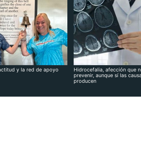
actitud y la red de apoyo
Hidrocefalia, afección que 
prevenir, aunque sí las caus
producen