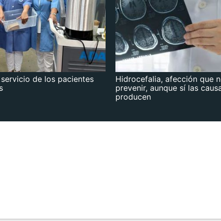
 servicio de los pacientes
Hidrocefalia, afección que 
s
prevenir, aunque sí las caus
producen