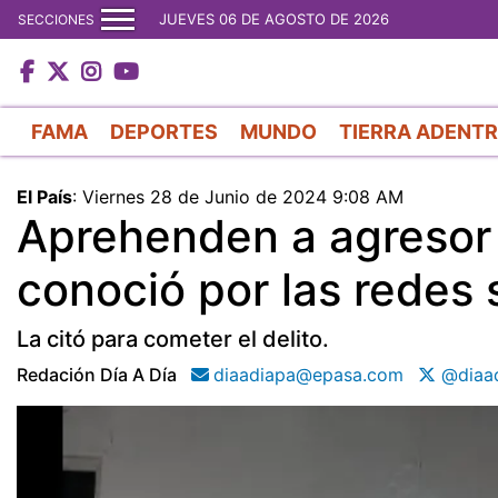
JUEVES 06 DE AGOSTO DE 2026
SECCIONES
FAMA
DEPORTES
MUNDO
TIERRA ADENT
El País
:
Viernes 28 de Junio de 2024 9:08 AM
Aprehenden a agresor 
conoció por las redes 
La citó para cometer el delito.
Redación Día A Día
diaadiapa@epasa.com
@diaa