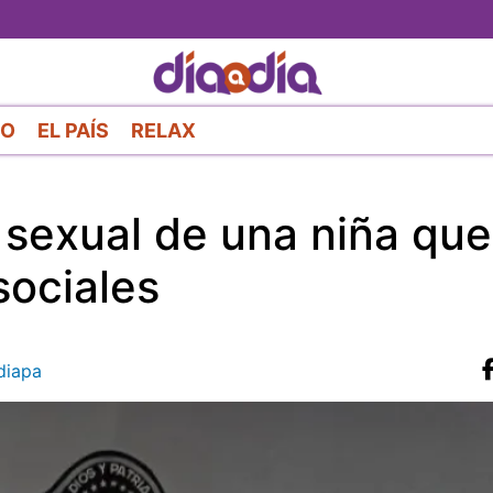
Pasar
al
contenido
principal
RO
EL PAÍS
RELAX
sexual de una niña que
sociales
diapa