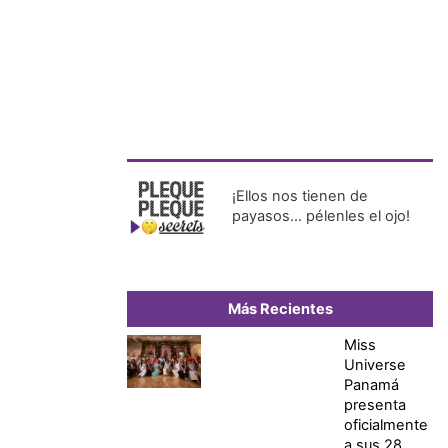
¡Ellos nos tienen de
payasos… pélenles el ojo!
Más Recientes
Miss
Universe
Panamá
presenta
oficialmente
a sus 28