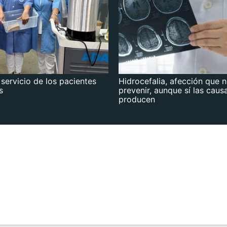
 servicio de los pacientes
Hidrocefalia, afección que 
s
prevenir, aunque sí las caus
producen