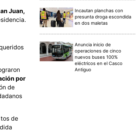
San Juan,
Incautan planchas con
presunta droga escondida
sidencia.
en dos maletas
Anuncia inicio de
equeridos
operaciones de cinco
nuevos buses 100%
eléctricos en el Casco
ograron
Antiguo
ación por
ión de
udadanos
itos de
edida