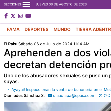
JUEVES 06 DE AGOSTO DE 2026
SECCIONES
FAMA
DEPORTES
MUNDO
TIERRA ADENT
El País
:
Sábado 06 de Julio de 2024 11:14 AM
Aprehenden a dos viol
decretan detención pr
Uno de los abusadores sexuales se puso un p
suyas.
- ¡Ayayai! Inspeccionan la venta de buhonería en el M
Diómedes Sánchez S.
diaadiapa@epasa.com
@Di