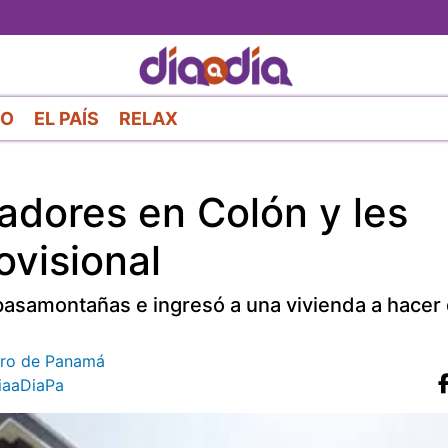
Pasar
al
contenido
principal
RO
EL PAÍS
RELAX
adores en Colón y les
ovisional
asamontañas e ingresó a una vivienda a hacer 
etro de Panamá
aaDiaPa