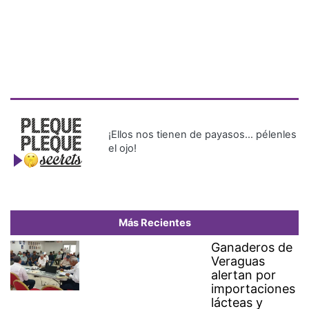
¡Ellos nos tienen de payasos… pélenles
el ojo!
Más Recientes
Ganaderos de
Veraguas
alertan por
importaciones
lácteas y