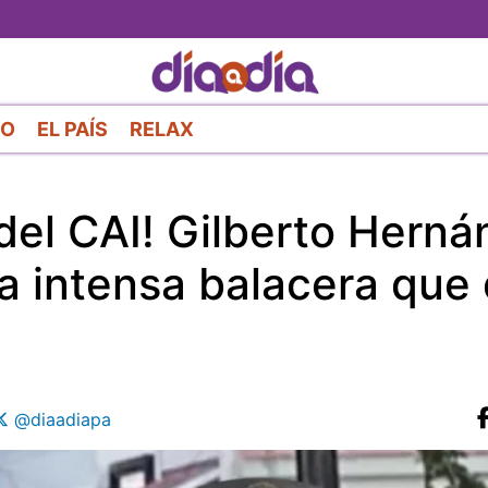
Pasar
al
contenido
principal
RO
EL PAÍS
RELAX
 del CAI! Gilberto Hern
 intensa balacera que 
@diaadiapa