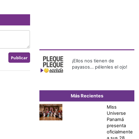
¡Ellos nos tienen de
payasos… pélenles el ojo!
Más Recientes
Miss
Universe
Panamá
presenta
oficialmente
a sus 28