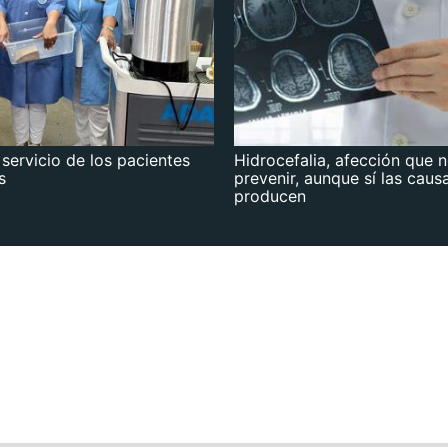
 servicio de los pacientes
Hidrocefalia, afección que 
s
prevenir, aunque sí las caus
producen