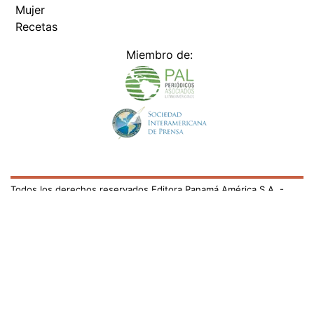
Mujer
Recetas
Miembro de:
Todos los derechos reservados Editora Panamá América S.A. -
Ciudad de Panamá - Panamá 2026.
Prohibida su reproducción total o parcial, sin autorización escrita
de su titular
×
Utilizamos cookies propias y de terceros para mejorar
nuestros servicios y mostrarles publicidad relacionada
con sus preferencias mediante el análisis de sus hábitos
de navegación. si continúa navegando, consideramos
que acepta su uso.
Puede cambiar la configuración u
obtener más información aquí