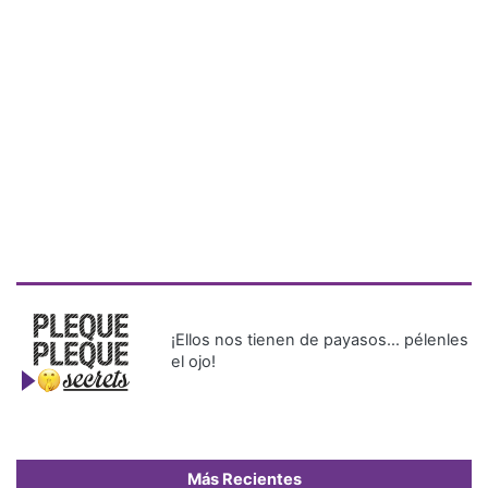
¡Ellos nos tienen de payasos… pélenles
el ojo!
Más Recientes