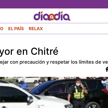
Pasar
al
contenido
principal
RO
EL PAÍS
RELAX
yor en Chitré
jar con precaución y respetar los límites de ve