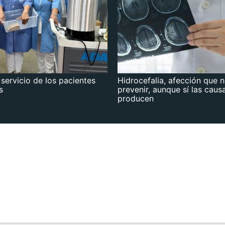
 servicio de los pacientes
Hidrocefalia, afección que 
s
prevenir, aunque sí las caus
producen