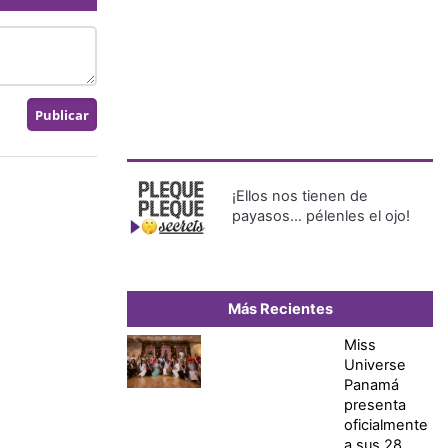
¡Ellos nos tienen de
payasos… pélenles el ojo!
Más Recientes
Miss
Universe
Panamá
presenta
oficialmente
a sus 28