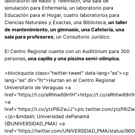
laboratorio de Radio y Televisión, una sala de
simulación para Enfermería, un laboratorio para
Educación para el Hogar, cuatro laboratorios para
Ciencias Naturales y Exactas, una Biblioteca,
un taller
de mantenimiento, un gimnasio, una Cafetería, una
sala para profesores
, un Consultorio Jurídico.
El Centro Regional cuenta con un Auditórium para 300
personas,
una capilla y una piscina semi-olímpica.
<blockquote class="twitter-tweet" data-lang="es"><p
lang="es" dir="ltr">Hurtan en el Centro Regional
Universitario de Veraguas <a
href="https://t.co/eRhhw89n1H">https://t.co/eRhhw89n
<a
href="https://t.co/ytzP6iZwJJ">pic.twitter.com/ytzP6iZ
</p>&mdash; Universidad dePanamá
(@UNIVERSIDAD_PMA) <a
href="https://twitter.com/UNIVERSIDAD_PMA/status/9