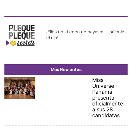
¡Ellos nos tienen de payasos… pélenles
el ojo!
Más Recientes
Miss
Universe
Panamá
presenta
oficialmente
a sus 28
candidatas