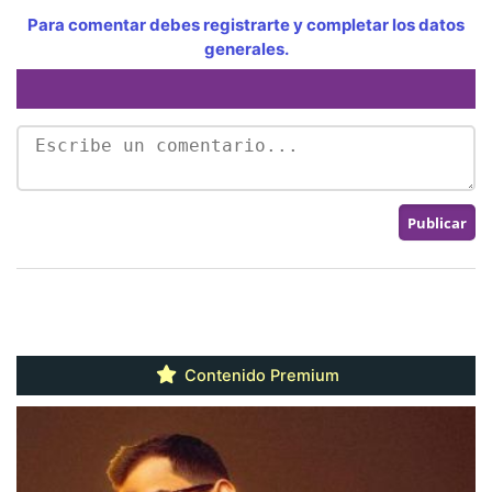
Para comentar debes registrarte y completar los datos
generales.
Contenido Premium