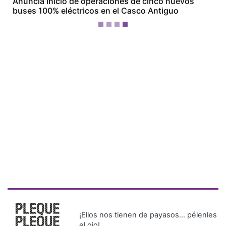
Devuelven a Colombia a un hombre que
transportaba 16 kilos de oro no declarados
¡Ellos nos tienen de payasos… pélenles
el ojo!