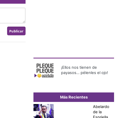
¡Ellos nos tienen de
payasos… pélenles el ojo!
Más Recientes
Abelardo
de la
Espriella