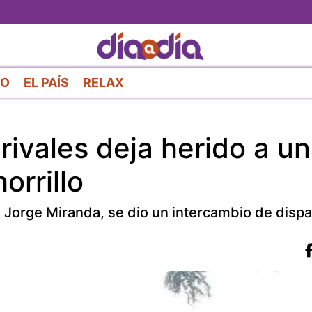
Pasar
al
contenido
principal
RO
EL PAÍS
RELAX
rivales deja herido a u
orrillo
l, Jorge Miranda, se dio un intercambio de disp