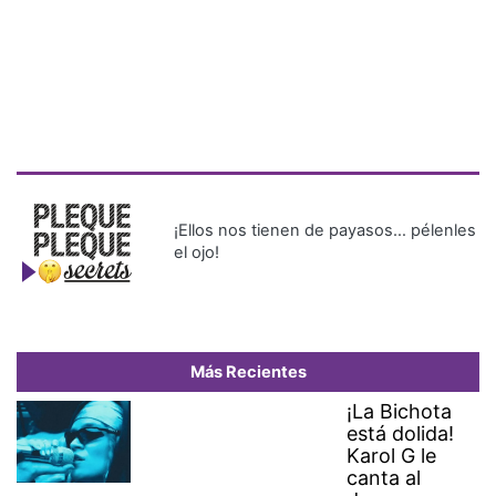
¡Ellos nos tienen de payasos… pélenles
el ojo!
Más Recientes
¡La Bichota
está dolida!
Karol G le
canta al