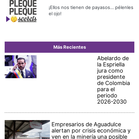
¡Ellos nos tienen de payasos… pélenles
el ojo!
Más Recientes
Abelardo de
la Espriella
jura como
presidente
de Colombia
para el
periodo
2026-2030
Empresarios de Aguadulce
alertan por crisis económica y
ven en la minería una posible