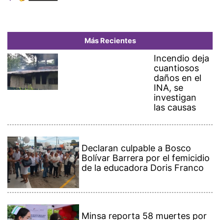
Más Recientes
Incendio deja
cuantiosos
daños en el
INA, se
investigan
las causas
Declaran culpable a Bosco
Bolívar Barrera por el femicidio
de la educadora Doris Franco
Minsa reporta 58 muertes por
influenza y 4,936 casos de