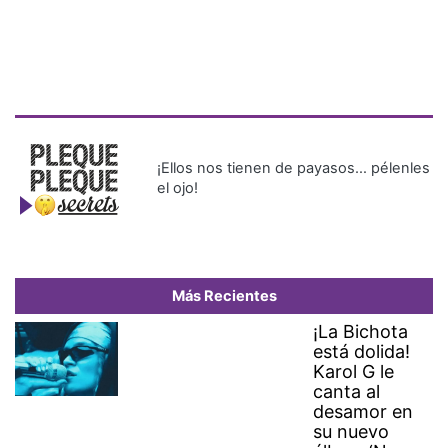
¡Ellos nos tienen de payasos… pélenles
el ojo!
Más Recientes
¡La Bichota
está dolida!
Karol G le
canta al
desamor en
su nuevo