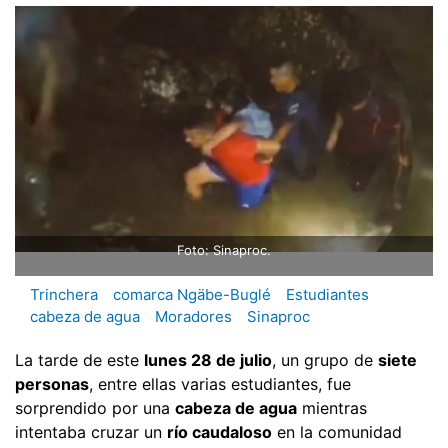
Foto: Sinaproc.
Trinchera
comarca Ngäbe-Buglé
Estudiantes
cabeza de agua
Moradores
Sinaproc
La tarde de este
lunes 28 de julio
, un grupo de
siete
personas
, entre ellas varias estudiantes, fue
sorprendido por una
cabeza de agua
mientras
intentaba cruzar un
río caudaloso
en la comunidad