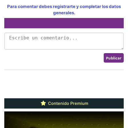
Para comentar debes registrarte y completar los datos
generales.
Contenido Premium