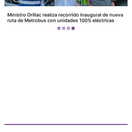
Empresarios de Aguadulce alertan por crisis
económica y ven en la minería una posible salida