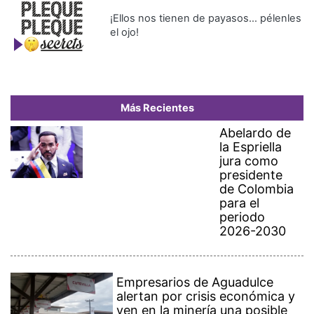
¡Ellos nos tienen de payasos… pélenles
el ojo!
Más Recientes
Abelardo de
la Espriella
jura como
presidente
de Colombia
para el
periodo
2026-2030
Empresarios de Aguadulce
alertan por crisis económica y
ven en la minería una posible