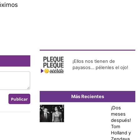
róximos
¡Ellos nos tienen de
payasos… pélenles el ojo!
Más Recientes
¡Dos
meses
después!
Tom
Holland y
Zendaya