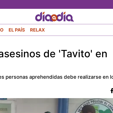
Pasar
al
contenido
principal
RO
EL PAÍS
RELAX
sesinos de 'Tavito' en
res personas aprehendidas debe realizarse en l