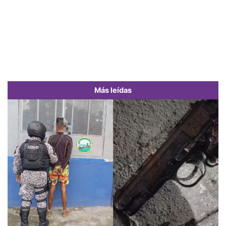
Más leídas
Previous
Next