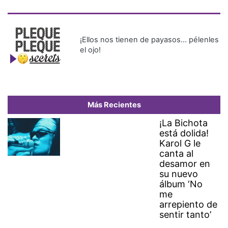
¡Ellos nos tienen de payasos… pélenles
el ojo!
Más Recientes
¡La Bichota
está dolida!
Karol G le
canta al
desamor en
su nuevo
álbum ‘No
me
arrepiento de
sentir tanto’