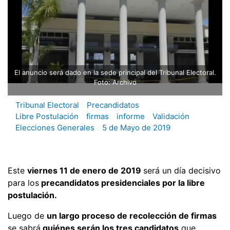
El anuncio será dado en la sede principal del Tribunal Electoral.
Foto: Archivo
Tribunal Electoral
Precandidatos
Libre Postulación
firmas
informe
Validación
Elecciones Generales
5 de Mayo de 2019
Este
viernes 11 de enero de 2019
será un día decisivo
para los
precandidatos presidenciales por la libre
postulación.
Luego de
un largo proceso de recolección de firmas
se sabrá
quiénes serán los tres candidatos
que