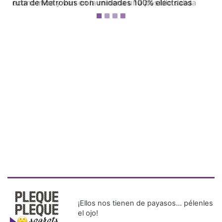
económica y ven en la minería una posible salida
¡Ellos nos tienen de payasos… pélenles
el ojo!