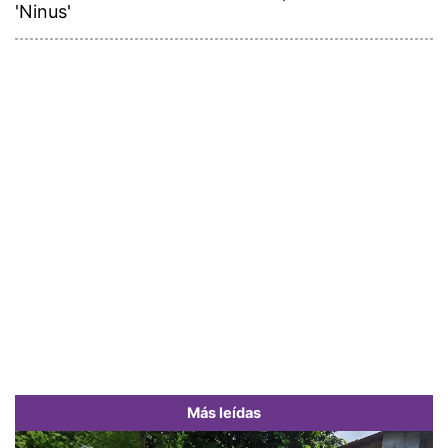
'Ninus'
Más leídas