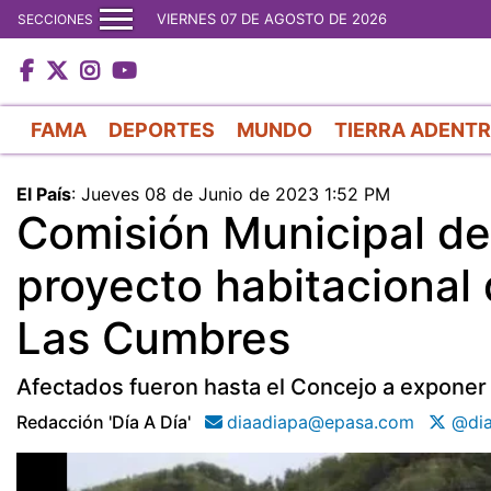
VIERNES 07 DE AGOSTO DE 2026
SECCIONES
FAMA
DEPORTES
MUNDO
TIERRA ADENT
El País
:
Jueves 08 de Junio de 2023 1:52 PM
Comisión Municipal de
proyecto habitacional
Las Cumbres
Afectados fueron hasta el Concejo a exponer a 
Redacción 'día A Día'
diaadiapa@epasa.com
@dia