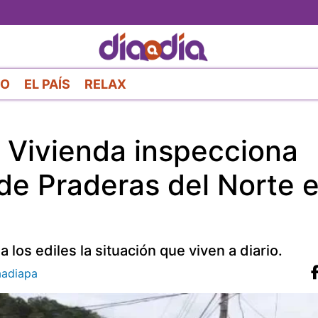
Pasar
al
contenido
principal
RO
EL PAÍS
RELAX
 Vivienda inspecciona
 de Praderas del Norte 
los ediles la situación que viven a diario.
adiapa