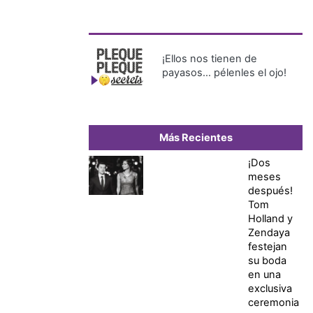
¡Ellos nos tienen de
payasos… pélenles el ojo!
Más Recientes
¡Dos
meses
después!
Tom
Holland y
Zendaya
festejan
su boda
en una
exclusiva
ceremonia