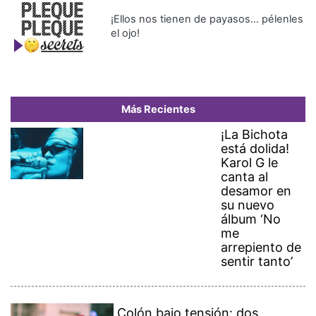
¡Ellos nos tienen de payasos… pélenles
el ojo!
Más Recientes
¡La Bichota
está dolida!
Karol G le
canta al
desamor en
su nuevo
álbum ‘No
me
arrepiento de
sentir tanto’
Colón bajo tensión: dos