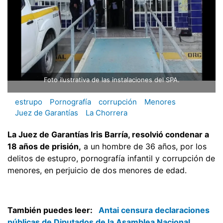
Foto ilustrativa de las instalaciones del SPA.
estrupo
Pornografía
corrupción
Menores
Juez de Garantías
La Chorrera
La Juez de Garantías Iris Barría, resolvió condenar a
18 años de prisión,
a un hombre de 36 años, por los
delitos de estupro, pornografía infantil y corrupción de
menores, en perjuicio de dos menores de edad.
También puedes leer:
Antai censura declaraciones
públicas de Diputados de la Asamblea Nacional