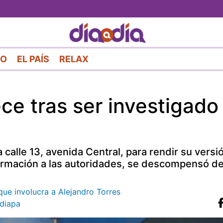
Pasar
al
contenido
principal
RO
EL PAÍS
RELAX
ce tras ser investigado
alle 13, avenida Central, para rendir su versi
formación a las autoridades, se descompensó d
que involucra a Alejandro Torres
diapa