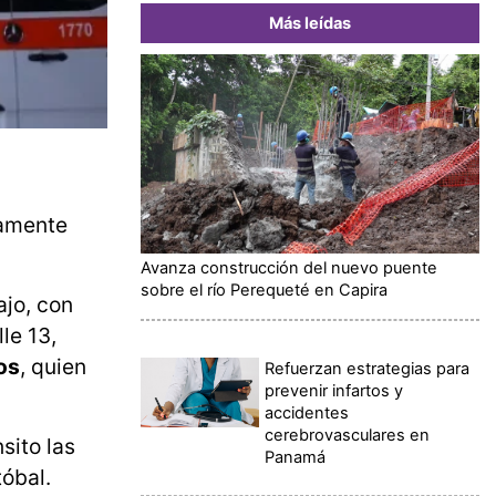
Más leídas
tamente
Avanza construcción del nuevo puente
sobre el río Perequeté en Capira
ajo, con
lle 13,
os
, quien
Refuerzan estrategias para
prevenir infartos y
accidentes
cerebrovasculares en
sito las
Panamá
tóbal.