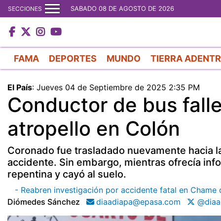
SABADO 08 DE AGOSTO DE 2026
SECCIONES
FAMA
DEPORTES
MUNDO
TIERRA ADENT
El País
:
Jueves 04 de Septiembre de 2025 2:35 PM
Conductor de bus falle
atropello en Colón
Coronado fue trasladado nuevamente hacia la c
accidente. Sin embargo, mientras ofrecía in
repentina y cayó al suelo.
- Reabren investigación por accidente fatal en Chame 
Diómedes Sánchez
diaadiapa@epasa.com
@diaa