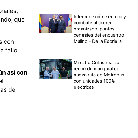
onales,
Interconexión eléctrica y
undo, que
combate al crimen
organizado, puntos
centrales del encuentro
s con
Mulino - De la Espriella
e fallo
Ministro Orillac realiza
recorrido inaugural de
ún así con
nueva ruta de Metrobus
el
con unidades 100%
eléctricas
gas de