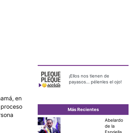
¡Ellos nos tienen de
payasos… pélenles el ojo!
namá, en
l proceso
Más Recientes
rsona
Abelardo
de la
Espriella