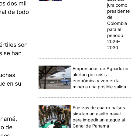
os dos mil
jura como
nal de todo
presidente
de
Colombia
para el
periodo
2026-
rtiles son
2030
s se han
Empresarios de Aguadulce
muchas
alertan por crisis
económica y ven en la
e en su
minería una posible salida
Fuerzas de cuatro países
simulan un asalto naval
anamá,
para impedir un ataque al
Canal de Panamá
to de
enos.