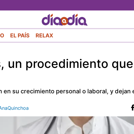
Pasar
al
contenido
principal
RO
EL PAÍS
RELAX
, un procedimiento que
en su crecimiento personal o laboral, y dejan 
naQuinchoa