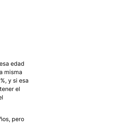
 esa edad
sa misma
%, y si esa
tener el
el
ños, pero