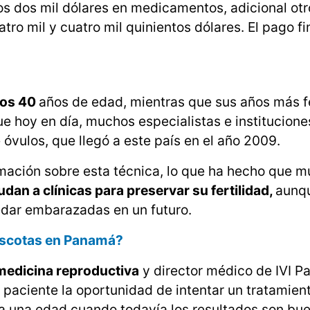
los dos mil dólares en medicamentos, adicional otr
atro mil y cuatro mil quinientos dólares. El pago fi
los 40
años de edad, mientras que sus años más fé
ue hoy en día, muchos especialistas e institucione
e óvulos, que llegó a este país en el año 2009.
rmación sobre esta técnica, lo que ha hecho que 
udan a clínicas para preservar su fertilidad,
aunqu
edar embarazadas en un futuro.
ascotas en Panamá?
 medicina reproductiva
y director médico de IVI P
a paciente la oportunidad de intentar un tratamien
s a una edad cuando todavía los resultados son bu