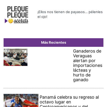
¡Ellos nos tienen de payasos… pélenles
el ojo!
Más Recientes
Ganaderos de
Veraguas
alertan por
importaciones
lácteas y
hurto de
ganado
Panamá celebra su regreso al
octavo lugar en
Centroamericanos y del