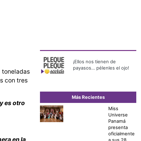
¡Ellos nos tienen de
payasos… pélenles el ojo!
0 toneladas
s con tres
Más Recientes
y es otro
Miss
Universe
Panamá
presenta
oficialmente
mera en la
a sus 28