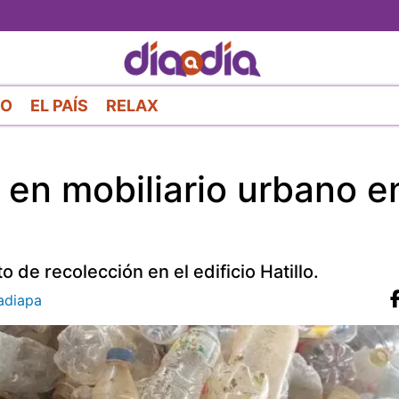
Pasar
al
contenido
principal
RO
EL PAÍS
RELAX
o en mobiliario urbano e
 de recolección en el edificio Hatillo.
diapa