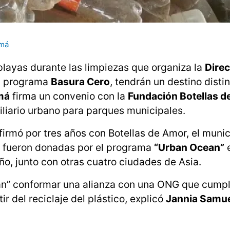
amá
 playas durante las limpiezas que organiza la
Direc
el programa
Basura Cero
, tendrán un destino disti
má
firma un convenio con la
Fundación Botellas 
biliario urbano para parques municipales.
firmó por tres años con Botellas de Amor, el munic
e fueron donadas por el programa
“Urban Ocean”
e
ño, junto con otras cuatro ciudades de Asia.
an” conformar una alianza con una ONG que cumpl
ir del reciclaje del plástico, explicó
Jannia Samu