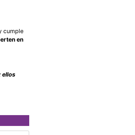
y cumple
ierten en
 ellos