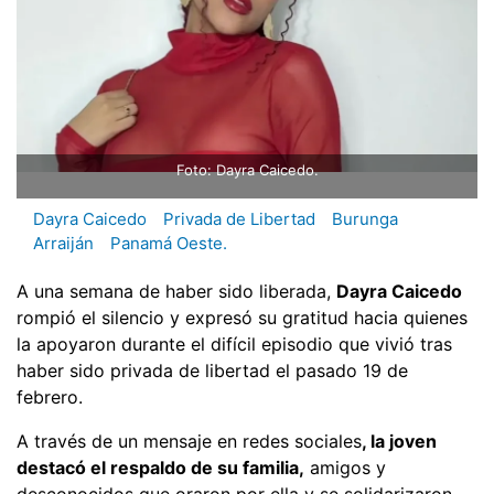
Foto: Dayra Caicedo.
Dayra Caicedo
Privada de Libertad
Burunga
Arraiján
Panamá Oeste.
A una semana de haber sido liberada,
Dayra Caicedo
rompió el silencio y expresó su gratitud hacia quienes
la apoyaron durante el difícil episodio que vivió tras
haber sido privada de libertad el pasado 19 de
febrero.
A través de un mensaje en redes sociales
, la joven
destacó el respaldo de su familia,
amigos y
desconocidos que oraron por ella y se solidarizaron