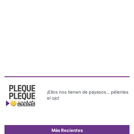
¡Ellos nos tienen de payasos… pélenles
el ojo!
Más Recientes