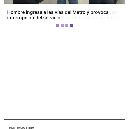
Colón bajo tensión: dos homicidios, dos menores
baleados y tres detenidos en distintos operativos