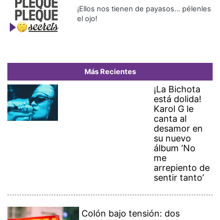
¡Ellos nos tienen de payasos… pélenles
el ojo!
Más Recientes
¡La Bichota
está dolida!
Karol G le
canta al
desamor en
su nuevo
álbum ‘No
me
arrepiento de
sentir tanto’
Colón bajo tensión: dos