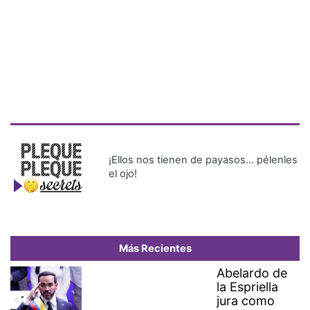
¡Ellos nos tienen de payasos… pélenles
el ojo!
Más Recientes
Abelardo de
la Espriella
jura como