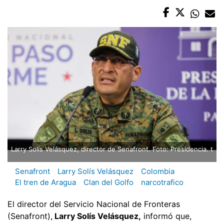
Larry Solís Velásquez, director de Senafront. Foto: Presidencia. t
Senafront
Larry Solís Velásquez
Colombia
El tren de Aragua
Clan del Golfo
narcotrafico
El director del Servicio Nacional de Fronteras
(Senafront),
Larry Solís Velásquez,
informó que,