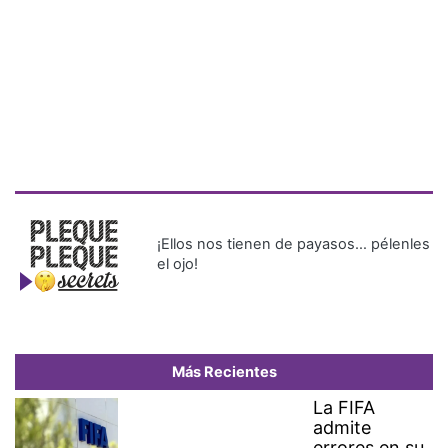
¡Ellos nos tienen de payasos… pélenles
el ojo!
Más Recientes
La FIFA
admite
errores en su