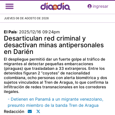
Pasar
ingresar
al
contenido
JUEVES 06 DE AGOSTO DE 2026
principal
El País
:
2025/12/16 09:24pm
Desarticulan red criminal y
desactivan minas antipersonales
en Darién
El despliegue permitió dar un fuerte golpe al tráfico de
migrantes al detectar pequeñas embarcaciones
(piraguas) que trasladaban a 33 extranjeros. Entre los
detenidos figuran 2 “coyotes” de nacionalidad
colombiana, ocho personas con alerta biométrica y dos
sujetos vinculados al Tren de Aragua, lo que confirma la
infiltración de redes transnacionales en los corredores
ilegales.
- Detienen en Panamá a un migrante venezolano,
presunto miembro de la banda Tren de Aragua
Redacción