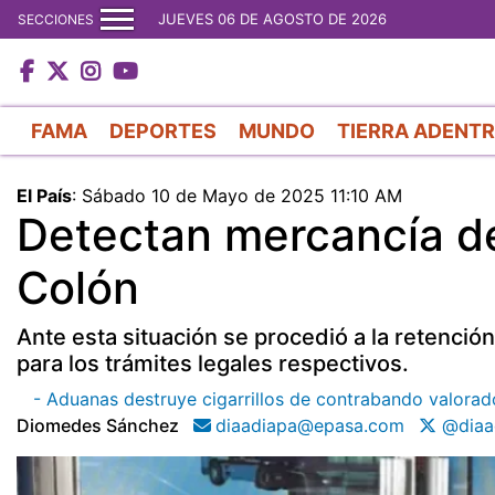
JUEVES 06 DE AGOSTO DE 2026
SECCIONES
FAMA
DEPORTES
MUNDO
TIERRA ADENT
El País
:
Sábado 10 de Mayo de 2025 11:10 AM
Detectan mercancía d
Colón
Ante esta situación se procedió a la retenció
para los trámites legales respectivos.
- Aduanas destruye cigarrillos de contrabando valorad
Diomedes Sánchez
diaadiapa@epasa.com
@diaa