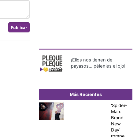
¡Ellos nos tienen de
payasos… pélenles el ojo!
Más Recientes
'Spider-
Man:
Brand
New
Day'
rompe