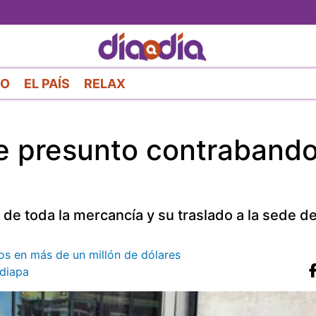
Pasar
al
contenido
principal
RO
EL PAÍS
RELAX
e presunto contraband
n de toda la mercancía y su traslado a la sede 
os en más de un millón de dólares
diapa