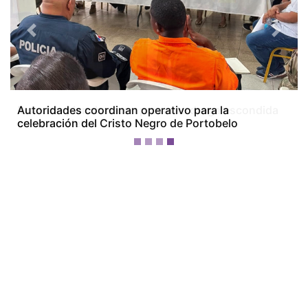
Previous
Next
Incautan planchas con presunta droga escondida
en dos maletas