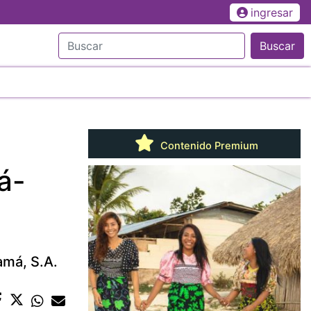
ingresar
Buscar
Contenido Premium
á-
amá, S.A.