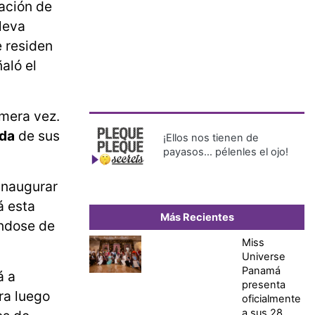
ación de
lleva
e residen
ñaló el
mera vez.
ida
de sus
¡Ellos nos tienen de
payasos… pélenles el ojo!
inaugurar
á esta
Más Recientes
ándose de
Miss
Universe
Panamá
á a
presenta
ra luego
oficialmente
a sus 28