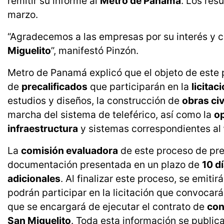
remitir su informe al
Metro de Panamá
. Los res
marzo.
“Agradecemos a las empresas por su interés y 
Miguelito
”, manifestó Pinzón.
Metro de Panamá explicó que el objeto de este
de
precalificados
que participarán en la
licitac
estudios y diseños, la construcción de
obras civ
marcha del sistema de teleférico, así como la
o
infraestructura
y sistemas correspondientes al
La
comisión evaluadora
de este proceso de pre
documentación presentada en un plazo de
10 d
adicionales
. Al finalizar este proceso, se emiti
podrán participar en la licitación que convocar
que se encargará de ejecutar el contrato de
con
San Miguelito
. Toda esta información se publica