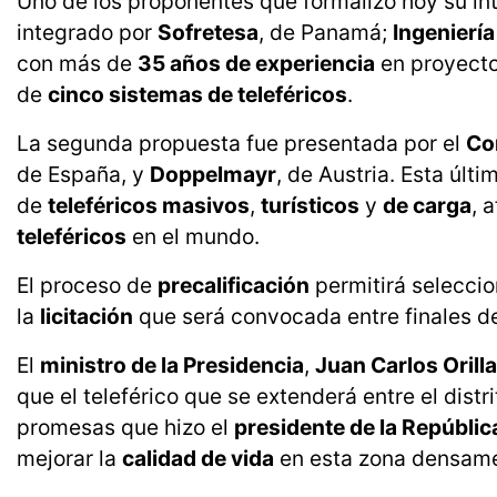
Uno de los proponentes que formalizó hoy su int
integrado por
Sofretesa
, de Panamá;
Ingeniería
con más de
35 años de experiencia
en proyect
de
cinco sistemas de teleféricos
.
La segunda propuesta fue presentada por el
Co
de España, y
Doppelmayr
, de Austria. Esta últ
de
teleféricos masivos
,
turísticos
y
de carga
, 
teleféricos
en el mundo.
El proceso de
precalificación
permitirá seleccio
la
licitación
que será convocada entre finales de
El
ministro de la Presidencia
,
Juan Carlos Orill
que el teleférico que se extenderá entre el dist
promesas que hizo el
presidente de la Repúblic
mejorar la
calidad de vida
en esta zona densame