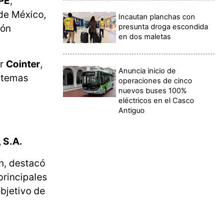
SPE
,
 de México,
Incautan planchas con
presunta droga escondida
ión
en dos maletas
or
Cointer
,
Anuncia inicio de
istemas
operaciones de cinco
nuevos buses 100%
eléctricos en el Casco
Antiguo
 S.A.
ón, destacó
principales
bjetivo de