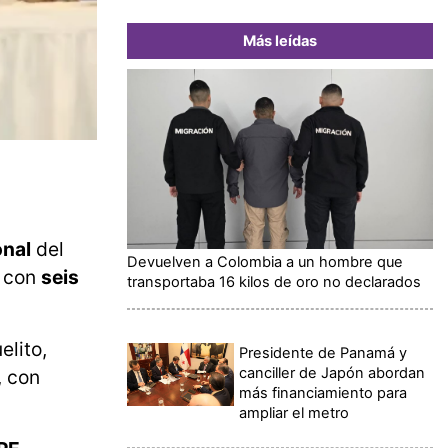
Más leídas
onal
del
Devuelven a Colombia a un hombre que
á con
seis
transportaba 16 kilos de oro no declarados
elito,
Presidente de Panamá y
canciller de Japón abordan
, con
más financiamiento para
ampliar el metro