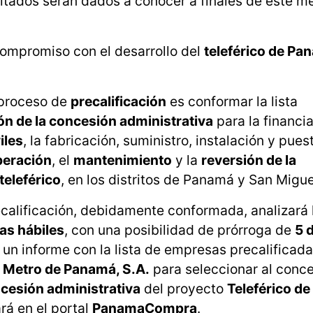
ultados serán dados a conocer a finales de este m
compromiso con el desarrollo del
teleférico de P
 proceso de
precalificación
es conformar la lista
ión de la concesión administrativa
para la financia
iles
, la fabricación, suministro, instalación y pues
peración
, el
mantenimiento
y la
reversión de la
teleférico
, en los distritos de Panamá y San Migue
calificación, debidamente conformada, analizará 
ías hábiles
, con una posibilidad de prórroga de
5 
rá un informe con la lista de empresas precalificad
á
Metro de Panamá, S.A.
para seleccionar al conce
cesión administrativa
del proyecto
Teleférico d
rá en el portal
PanamaCompra
.