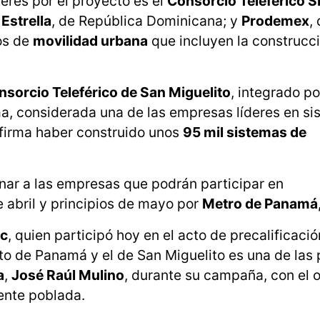
erés por el proyecto es el
Consorcio Teleférico 
 Estrella
, de República Dominicana; y
Prodemex
,
os de
movilidad urbana
que incluyen la construcc
nsorcio Teleférico de San Miguelito
, integrado p
ima, considerada una de las empresas líderes en s
afirma haber construido unos
95 mil sistemas de
nar a las empresas que podrán participar en
 abril y principios de mayo por
Metro de Panamá,
ac
, quien participó hoy en el acto de precalificaci
rito de Panamá y el de San Miguelito es una de las 
a
,
José Raúl Mulino
, durante su campaña, con el o
nte poblada.