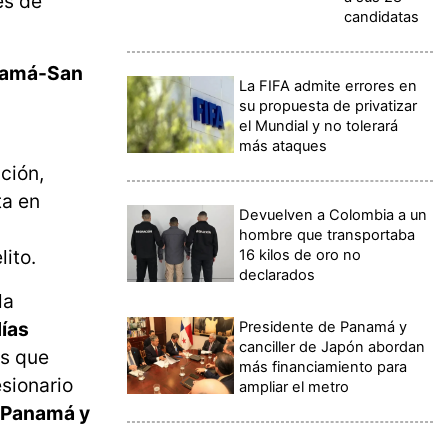
es de
candidatas
anamá-San
La FIFA admite errores en
su propuesta de privatizar
el Mundial y no tolerará
más ataques
ción,
ta en
Devuelven a Colombia a un
hombre que transportaba
lito.
16 kilos de oro no
declarados
la
días
Presidente de Panamá y
canciller de Japón abordan
as que
más financiamiento para
sionario
ampliar el metro
e Panamá y