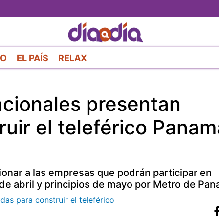
Pasar
al
contenido
principal
RO
EL PAÍS
RELAX
acionales presentan
uir el teleférico Panam
cionar a las empresas que podrán participar en
s de abril y principios de mayo por Metro de Pan
das para construir el teleférico