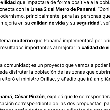
vilidad
que impactará de forma positiva a la pobl
conecta con la
Línea 2 del Metro de Panamá
. “Con
modernismo, principalmente, para las personas qu
 mejoría en su
calidad de vida
y su
seguridad
”, se
istema
moderno
que Panamá implementará por pri
 resultados importantes al mejorar la
calidad de v
a la comunidad; es un proyecto que vamos a poder 
da disfrutar la población de las zonas que cubrir
reiteró el ministro Orillac, y añadió que irá ampli
Panamá
,
César Pinzón
, explicó que le corresponder
icación correspondiente de las dos propuestas, pa