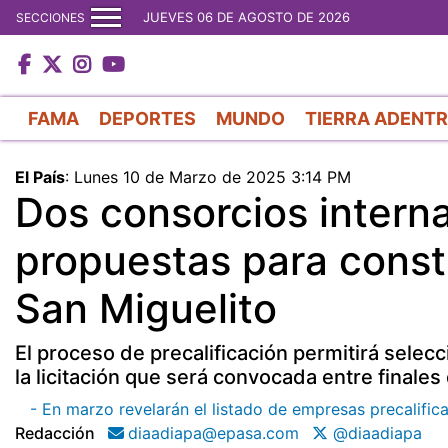
JUEVES 06 DE AGOSTO DE 2026
SECCIONES
FAMA
DEPORTES
MUNDO
TIERRA ADENT
El País
:
Lunes 10 de Marzo de 2025 3:14 PM
Dos consorcios intern
propuestas para constr
San Miguelito
El proceso de precalificación permitirá selec
la licitación que será convocada entre finale
- En marzo revelarán el listado de empresas precalifica
Redacción
diaadiapa@epasa.com
@diaadiapa