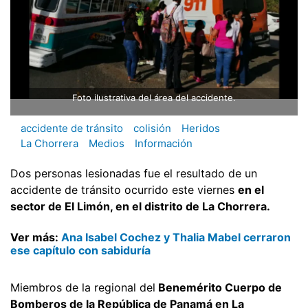
Foto ilustrativa del área del accidente.
accidente de tránsito
colisión
Heridos
La Chorrera
Medios
Información
Dos personas lesionadas fue el resultado de un
accidente de tránsito ocurrido este viernes
en el
sector de El Limón, en el distrito de La Chorrera.
Ver más:
Ana Isabel Cochez y Thalia Mabel cerraron
ese capítulo con sabiduría
Miembros de la regional del
Benemérito Cuerpo de
Bomberos de la República de Panamá en La