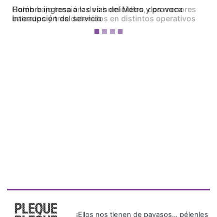
Colón bajo tensión: dos homicidios, dos menores
baleados y tres detenidos en distintos operativos
¡Ellos nos tienen de payasos… pélenles