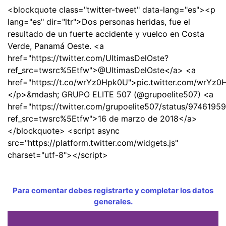
<blockquote class="twitter-tweet" data-lang="es"><p
lang="es" dir="ltr">Dos personas heridas, fue el
resultado de un fuerte accidente y vuelco en Costa
Verde, Panamá Oeste. <a
href="https://twitter.com/UltimasDelOste?
ref_src=twsrc%5Etfw">@UltimasDelOste</a> <a
href="https://t.co/wrYz0Hpk0U">pic.twitter.com/wrYz
</p>&mdash; GRUPO ELITE 507 (@grupoelite507) <a
href="https://twitter.com/grupoelite507/status/974619
ref_src=twsrc%5Etfw">16 de marzo de 2018</a>
</blockquote> <script async
src="https://platform.twitter.com/widgets.js"
charset="utf-8"></script>
Para comentar debes registrarte y completar los datos
generales.