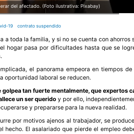
rar del afectado. (Foto ilustrativa: Pixabay)
vid-19
contrato suspendido
a toda la familia, y si no se cuenta con ahorros s
el hogar pasa por dificultades hasta que se log
.
complicada, el panorama empeora en tiempos de
a oportunidad laboral se reducen.
 golpea tan fuerte mentalmente, que expertos c
allece un ser querido
y por ello, independienteme
ecuperarse y prepararse para la nueva realidad.
urre por motivos ajenos al trabajador, se produ
el hecho. El asalariado que pierde el empleo deb