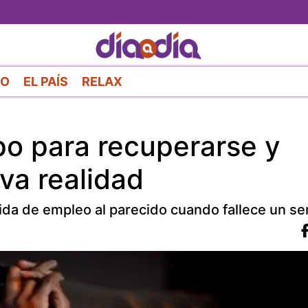
Pasar
al
contenido
principal
RO
EL PAÍS
RELAX
po para recuperarse y
va realidad
ida de empleo al parecido cuando fallece un se