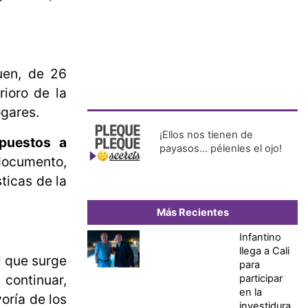
uen, de 26
ioro de la
gares.
¡Ellos nos tienen de
puestos a
payasos… pélenles el ojo!
 documento,
ticas de la
Más Recientes
Infantino
llega a Cali
l que surge
para
 continuar,
participar
en la
oría de los
investidura