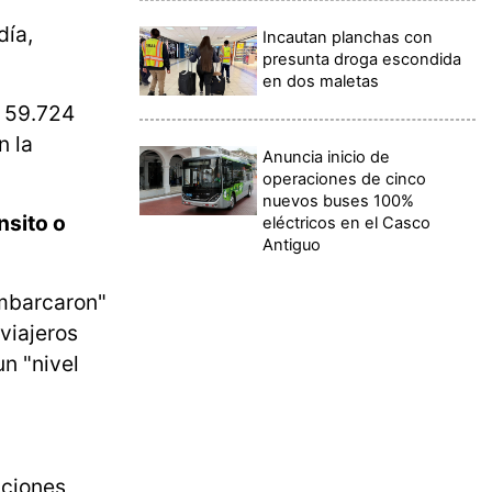
día,
Incautan planchas con
presunta droga escondida
en dos maletas
a 59.724
n la
Anuncia inicio de
operaciones de cinco
nuevos buses 100%
nsito o
eléctricos en el Casco
Antiguo
embarcaron"
viajeros
n "nivel
aciones