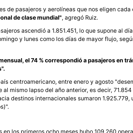
nes de pasajeros y aerolíneas que nos eligen cada 
ional de clase mundial"
, agregó Ruiz.
pasajeros ascendió a 1.851.451, lo que supone al dí
mingo y lunes como los días de mayor flujo, segú
 mensual, el 74 % correspondió a pasajeros en trá
".
l país centroamericano, entre enero y agosto "des
 al mismo lapso del año anterior, es decir, 71.854 
ia destinos internacionales sumaron 1.925.779, u
s)".
ues en los primeros ocho meses hubo 109.260 oper