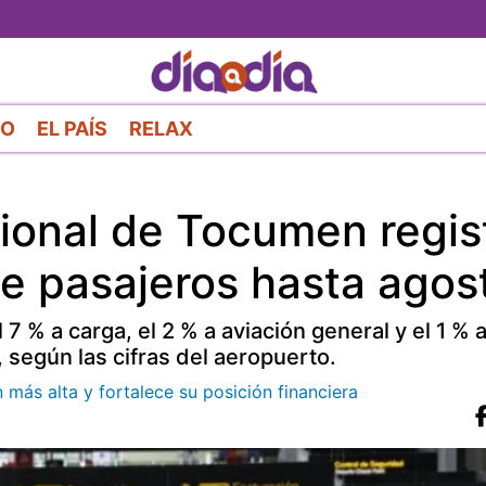
Pasar
al
contenido
principal
RO
EL PAÍS
RELAX
cional de Tocumen regis
de pasajeros hasta agos
 % a carga, el 2 % a aviación general y el 1 % 
 según las cifras del aeropuerto.
 más alta y fortalece su posición financiera