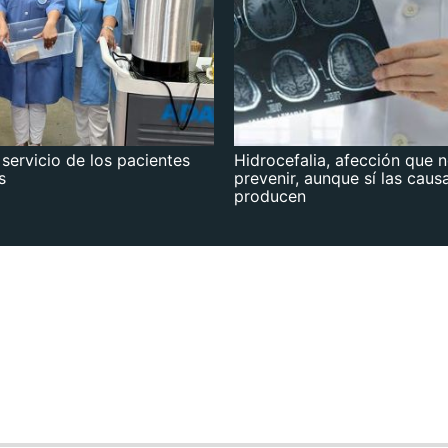
 servicio de los pacientes
Hidrocefalia, afección que 
s
prevenir, aunque sí las caus
producen