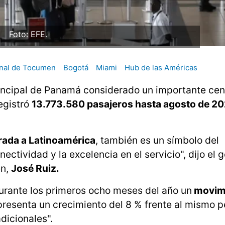
Foto: EFE.
onal de Tocumen
Bogotá
Miami
Hub de las Américas
principal de Panamá considerado un importante cen
egistró
13.773.580 pasajeros hasta agosto de 20
trada a Latinoamérica
, también es un símbolo del
tividad y la excelencia en el servicio", dijo el 
en,
José Ruiz.
urante los primeros ocho meses del año un
movim
presenta un crecimiento del 8 % frente al mismo p
dicionales".