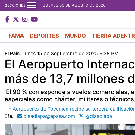
JUEVES 06 DE AGOSTO DE 2026
SECCIONES
FAMA
DEPORTES
MUNDO
TIERRA ADENT
El País
:
Lunes 15 de Septiembre de 2025 9:28 PM
El Aeropuerto Interna
más de 13,7 millones 
El 90 % corresponde a vuelos comerciales, el 7
especiales como chárter, militares o técnicos,
- Aeropuerto de Tocumen recibe su tercera calificación
Efe.
diaadiapa@epasa.com
@diaadiapa