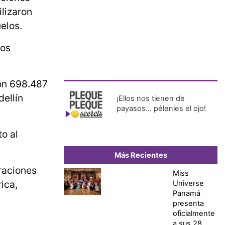
lizaron
elos.
los
con 698.487
dellín
¡Ellos nos tienen de
payasos… pélenles el ojo!
o al
Más Recientes
raciones
Miss
ica,
Universe
Panamá
presenta
oficialmente
a sus 28