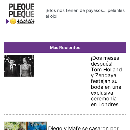
¡Ellos nos tienen de payasos… pélenles
el ojo!
Más Recientes
¡Dos meses
después!
Tom Holland
y Zendaya
festejan su
boda en una
exclusiva
ceremonia
en Londres
Diego y Mafe se casaron por