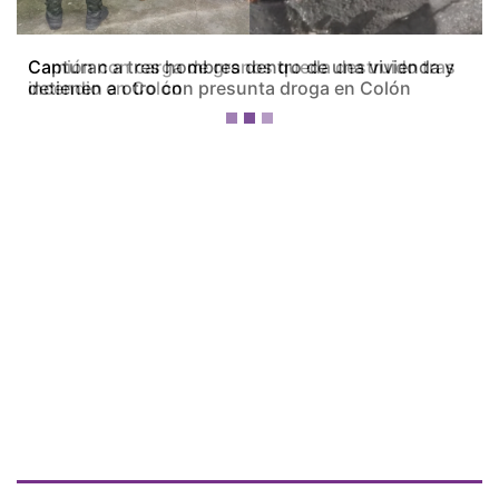
Camión con carga de granos queda destruido tras
incendio en Colón