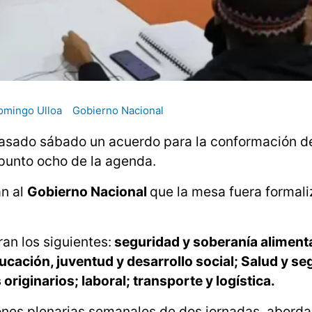
omingo Ulloa
Gobierno Nacional
 pasado sábado un acuerdo para la conformación d
 punto ocho de la agenda.
an al
Gobierno Nacional
que la mesa fuera formal
ran los siguientes:
seguridad y soberanía alimenta
ducación, juventud y desarrollo social; Salud y s
iginarios; laboral; transporte y logística.
siones plenarias semanales de dos jornadas, abord