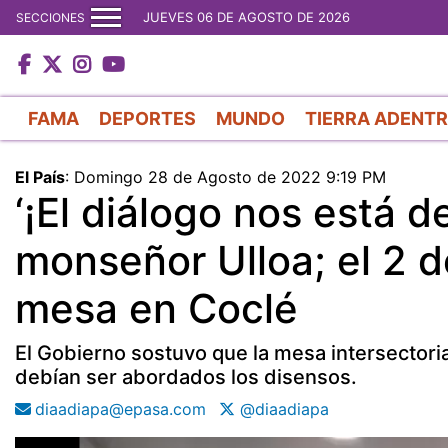
JUEVES 06 DE AGOSTO DE 2026
SECCIONES
FAMA
DEPORTES
MUNDO
TIERRA ADENT
El País
:
Domingo 28 de Agosto de 2022 9:19 PM
‘¡El diálogo nos está d
monseñor Ulloa; el 2 d
mesa en Coclé
El Gobierno sostuvo que la mesa intersectorial
debían ser abordados los disensos.
diaadiapa@epasa.com
@diaadiapa