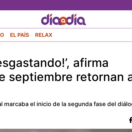
Pasar
al
contenido
principal
RO
EL PAÍS
RELAX
esgastando!’, afirma
e septiembre retornan a
 marcaba el inicio de la segunda fase del diálogo