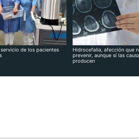
 servicio de los pacientes
Hidrocefalia, afección que 
s
prevenir, aunque sí las caus
producen