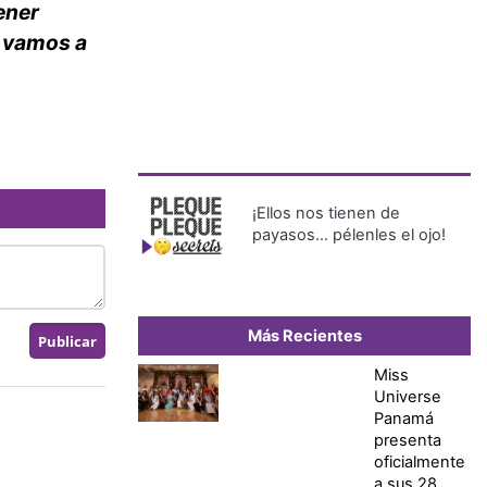
ener
o vamos a
¡Ellos nos tienen de
payasos… pélenles el ojo!
Más Recientes
Miss
Universe
Panamá
presenta
oficialmente
a sus 28