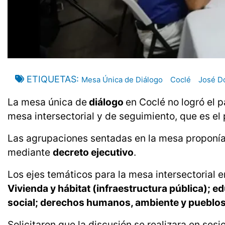
ETIQUETAS
Mesa Única de Diálogo
Coclé
José D
La mesa única de
diálogo
en Coclé no logró el
mesa intersectorial y de seguimiento, que es el
Las agrupaciones sentadas en la mesa proponí
mediante
decreto ejecutivo
.
Los ejes temáticos para la mesa intersectorial e
Vivienda y hábitat (infraestructura pública); e
social; derechos humanos, ambiente y pueblos or
Solicitaron que la discusión se realizara en se