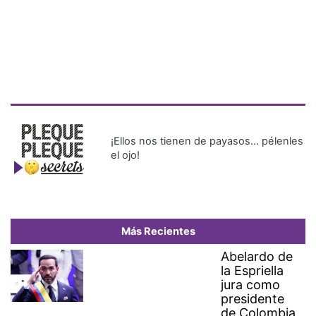
¡Ellos nos tienen de payasos… pélenles
el ojo!
Más Recientes
Abelardo de
la Espriella
jura como
presidente
de Colombia