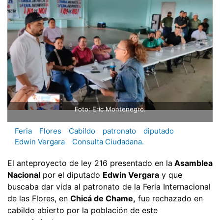
Foto: Eric Montenegro.
Feria
Flores
Cabildo
patronato
diputado
Edwin Vergara
Consulta Ciudadana.
El anteproyecto de ley 216 presentado en la
Asamblea
Nacional
por el diputado
Edwin Vergara
y que
buscaba dar vida al patronato de la Feria Internacional
de las Flores, en
Chicá de Chame,
fue rechazado en
cabildo abierto por la población de este