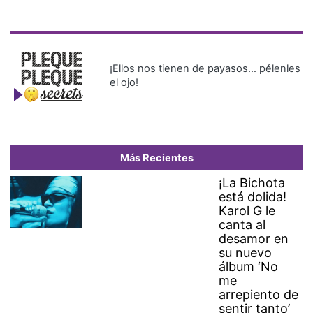
¡Ellos nos tienen de payasos… pélenles
el ojo!
Más Recientes
¡La Bichota
está dolida!
Karol G le
canta al
desamor en
su nuevo
álbum ‘No
me
arrepiento de
sentir tanto’