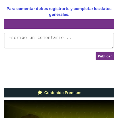
Para comentar debes registrarte y completar los datos
generales.
Contenido Premium