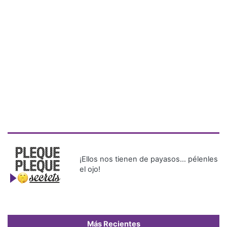
¡Ellos nos tienen de payasos… pélenles
el ojo!
Más Recientes