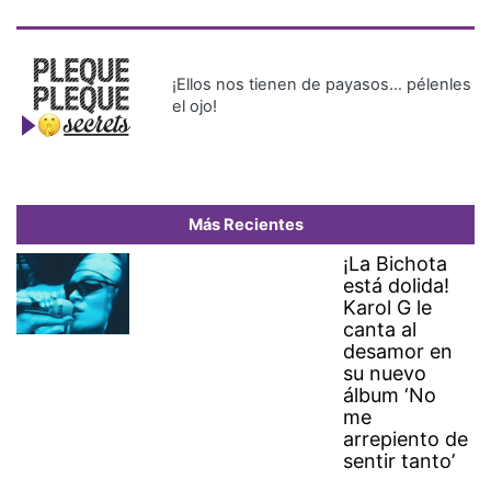
¡Ellos nos tienen de payasos… pélenles
el ojo!
Más Recientes
¡La Bichota
está dolida!
Karol G le
canta al
desamor en
su nuevo
álbum ‘No
me
arrepiento de
sentir tanto’