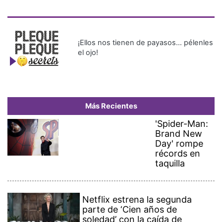
¡Ellos nos tienen de payasos… pélenles
el ojo!
Más Recientes
'Spider-Man:
Brand New
Day' rompe
récords en
taquilla
Netflix estrena la segunda
parte de ‘Cien años de
soledad’ con la caída de