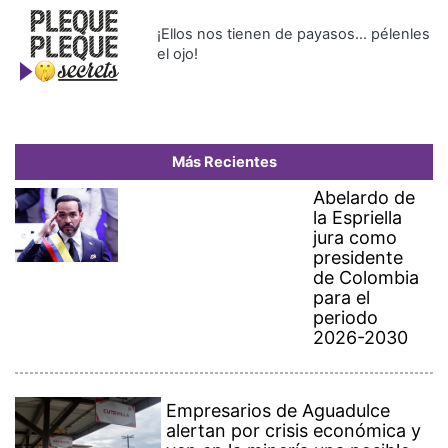
¡Ellos nos tienen de payasos… pélenles
el ojo!
Más Recientes
Abelardo de
la Espriella
jura como
presidente
de Colombia
para el
periodo
2026-2030
Empresarios de Aguadulce
alertan por crisis económica y