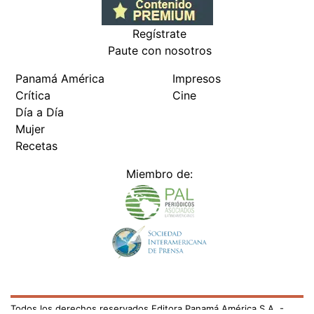
Regístrate
Paute con nosotros
Panamá América
Impresos
Crítica
Cine
Día a Día
Mujer
Recetas
Miembro de:
Todos los derechos reservados Editora Panamá América S.A. -