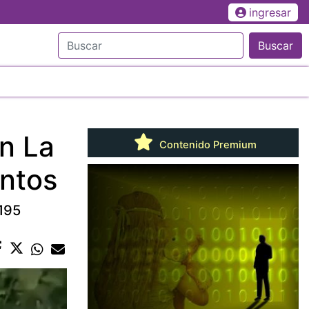
ingresar
Buscar
en La
Contenido Premium
entos
 195