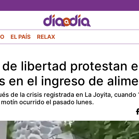
Pasar
al
contenido
principal
RO
EL PAÍS
RELAX
 de libertad protestan 
es en el ingreso de alim
 de la crisis registrada en La Joyita, cuando
 motín ocurrido el pasado lunes.