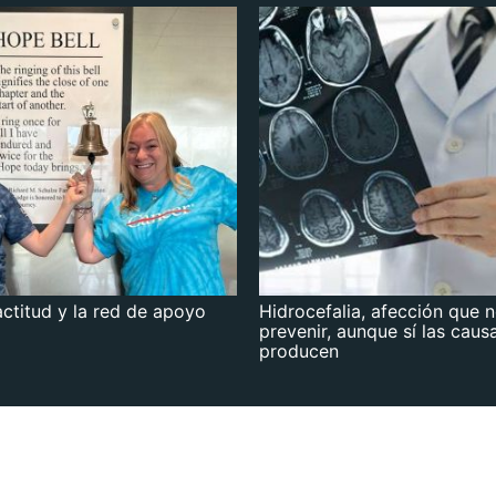
actitud y la red de apoyo
Hidrocefalia, afección que 
prevenir, aunque sí las caus
producen