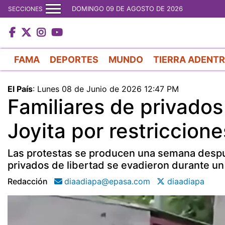
DOMINGO 09 DE AGOSTO DE 2026
SECCIONES
FAMA
DEPORTES
MUNDO
TIERRA ADENT
El País
:
Lunes 08 de Junio de 2026 12:47 PM
Familiares de privados
Joyita por restriccion
Las protestas se producen una semana después
privados de libertad se evadieron durante un
Redacción
diaadiapa@epasa.com
diaadiapa