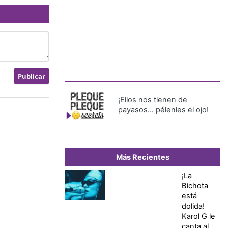
¡Ellos nos tienen de
payasos… pélenles el ojo!
Más Recientes
¡La
Bichota
está
dolida!
Karol G le
canta al